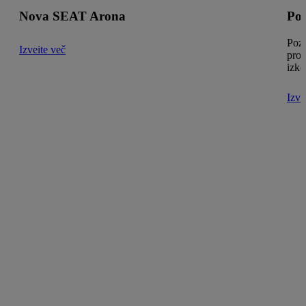
Nova SEAT Arona
Poz
Pozo
Izveite več
pros
izko
Izve