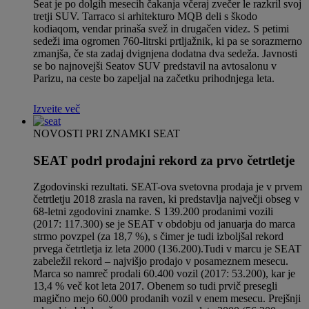
Seat je po dolgih mesecih čakanja včeraj zvečer le razkril svoj
tretji SUV. Tarraco si arhitekturo MQB deli s škodo
kodiaqom, vendar prinaša svež in drugačen videz. S petimi
sedeži ima ogromen 760-litrski prtljažnik, ki pa se sorazmerno
zmanjša, če sta zadaj dvignjena dodatna dva sedeža. Javnosti
se bo najnovejši Seatov SUV predstavil na avtosalonu v
Parizu, na ceste bo zapeljal na začetku prihodnjega leta.
Izveite več
NOVOSTI PRI ZNAMKI SEAT
SEAT podrl prodajni rekord za prvo četrtletje
Zgodovinski rezultati. SEAT-ova svetovna prodaja je v prvem
četrtletju 2018 zrasla na raven, ki predstavlja največji obseg v
68-letni zgodo­vini znamke. S 139.200 prodanimi vozili
(2017: 117.300) se je SEAT v obdobju od januarja do marca
strmo povzpel (za 18,7 %), s čimer je tudi izboljšal rekord
prvega četrtletja iz leta 2000 (136.200).Tudi v marcu je SEAT
zabeležil rekord – najvišjo prodajo v posameznem mesecu.
Marca so namreč prodali 60.400 vozil (2017: 53.200), kar je
13,4 % več kot leta 2017. Obenem so tudi prvič presegli
magično mejo 60.000 prodanih vozil v enem mesecu. Prejšnji