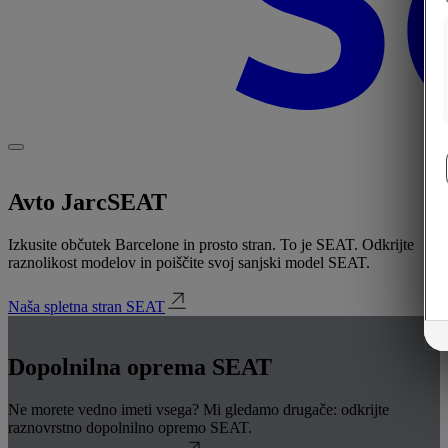
Avto Jarc
SEAT
Izkusite občutek Barcelone in prosto stran. To je SEAT. Odkrijte
raznolikost modelov in poiščite svoj sanjski model SEAT.
Naša spletna stran SEAT
Dopolnilna oprema SEAT
Ne morete vedno imeti vsega? Mi gledamo drugače: odkrijte
raznovrstno dopolnilno opremo SEAT.