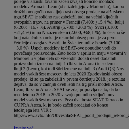
poletje v alžirski tovarni začeli izvajati končno montažo
modelov Arona in Leon (oba izdelujejo v Marto­rellu), kar bo
družbi omogočilo nadaljnjo rast obsega prodaje na alžirskem
trgu.SEAT je solidno rast zabeležil tudi na večini ključnih
evropskih trgov, na primer v Franciji (7.400; +15,4 %), Italiji
(6.200; +16,7 %), Avstriji (5.700; +20,0 %), Švici (3.100;
+21,4 %) in na Nizozemskem (2.600; +68,1 %). In če smo še
bolj natančni: znamka je rekordni obseg prodaje za prvo
četrtletje dosegla v Avstriji in Švici ter tudi v Izraelu (3.100;
+3,0 %). Uspeh modelov iz SEAT-ove ponudbe vodi do
povečanja proizvodnje. Zato bodo v aprilu in maju v tovarni v
Martorellu v plan dela ob vikendih dodali deset dodatnih
proizvodnih izmen na liniji 1 (Ibiza in Arona) in sedem na
liniji 2 (Leon), kot tudi štiri izmene na liniji 3 (Audi Q3).Nov
model vsakih šest mesecev do leta 2020 Zgodovinski obseg
prodaje, ki so ga zabeležili v prvem četrtletju 2018, je rezultat
dejstva, da so v zadnjih dveh letih na trg prišli modeli Ateca,
Leon, Ibiza in Arona. SEAT se zdaj pripravlja na to, da bo
med letoma 2018 in 2020 v svojo ponudbo vključil nov
model vsakih šest mesecev. Prva dva bosta SEAT Tarraco in
CUPRA Ateca, ki ju bodo začeli prodajati ob koncu
letošnjega leta.VIR :
http://www.avto.info/Obvestila/SEAT_podrl_prodajni_rekord_za
Izveite več