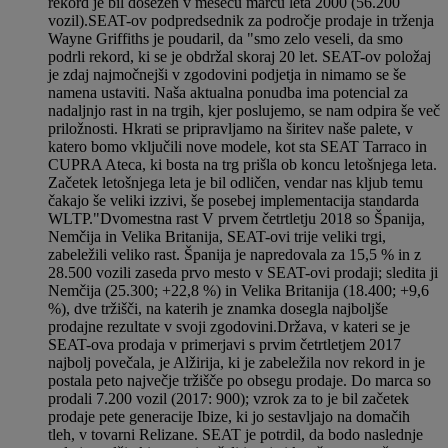
rekord je bil dosežen v mesecu marcu leta 2000 (56.200
vozil).SEAT-ov podpredsednik za področje prodaje in trženja
Wayne Griffiths je poudaril, da "smo zelo veseli, da smo
podrli rekord, ki se je obdržal skoraj 20 let. SEAT-ov položaj
je zdaj najmočnejši v zgodovini podjetja in nimamo se še
namena ustaviti. Naša aktualna ponudba ima potencial za
nadaljnjo rast in na trgih, kjer poslujemo, se nam odpira še več
priložnosti. Hkrati se pripravljamo na širitev naše palete, v
katero bomo vključili nove modele, kot sta SEAT Tarraco in
CUPRA Ateca, ki bosta na trg prišla ob koncu letošnjega leta.
Začetek letošnjega leta je bil odličen, vendar nas kljub temu
čakajo še veliki izzivi, še posebej implementacija standarda
WLTP."Dvomestna rast V prvem četrtletju 2018 so Španija,
Nemčija in Velika Britanija, SEAT-ovi trije veliki trgi,
zabeležili veliko rast. Španija je napredovala za 15,5 % in z
28.500 vozili zaseda prvo mesto v SEAT-ovi prodaji; sledita ji
Nemčija (25.300; +22,8 %) in Velika Britanija (18.400; +9,6
%), dve tržišči, na katerih je znamka dosegla najboljše
prodajne rezultate v svoji zgodovini.Država, v kateri se je
SEAT-ova prodaja v primerjavi s prvim četrtletjem 2017
najbolj povečala, je Alžirija, ki je zabeležila nov rekord in je
postala peto največje tržišče po obsegu prodaje. Do marca so
prodali 7.200 vozil (2017: 900); vzrok za to je bil začetek
prodaje pete generacije Ibize, ki jo sestavljajo na domačih
tleh, v tovarni Relizane. SEAT je potrdil, da bodo naslednje