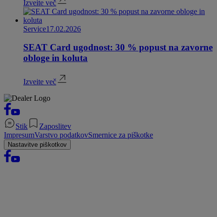
Izveite več
Service
17.02.2026
SEAT Card ugodnost: 30 % popust na zavorne
obloge in koluta
Izveite več
Stik
Zaposlitev
Impresum
Varstvo podatkov
Smernice za piškotke
Nastavitve piškotkov